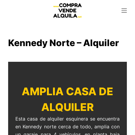
S
k
i
p
t
Kennedy Norte – Alquiler
o
c
o
n
t
e
AMPLIA CASA DE
n
t
ALQUILER
Esta casa de alquiler esquinera se encuentra
en Kennedy norte cerca de todo, amplia con
un garaje para 4 vehículos, en planta baja