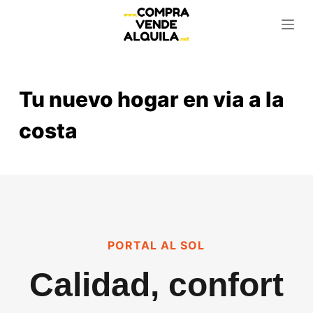
S
k
i
p
t
Tu nuevo hogar en via a la
o
c
costa
o
n
t
e
n
t
PORTAL AL SOL
Calidad, confort